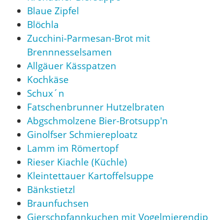
Blaue Zipfel
Blöchla
Zucchini-Parmesan-Brot mit
Brennnesselsamen
Allgäuer Kässpatzen
Kochkäse
Schux´n
Fatschenbrunner Hutzelbraten
Abgschmolzene Bier-Brotsupp'n
Ginolfser Schmiereploatz
Lamm im Römertopf
Rieser Kiachle (Küchle)
Kleintettauer Kartoffelsuppe
Bänkstietzl
Braunfuchsen
Gierschpfannkuchen mit Vogelmierendip