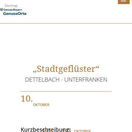
Zum
Sitemap
Inhalt
springen
„Stadtgeflüster“
DETTELBACH - UNTERFRANKEN
10.
OKTOBER
10
. - 10.
Kurzbeschreibung:
OKTOBER