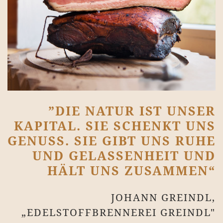
”DIE NATUR IST UNSER
KAPITAL. SIE SCHENKT UNS
GENUSS. SIE GIBT UNS RUHE
UND GELASSENHEIT UND
HÄLT UNS ZUSAMMEN“
JOHANN GREINDL,
„EDELSTOFFBRENNEREI GREINDL"