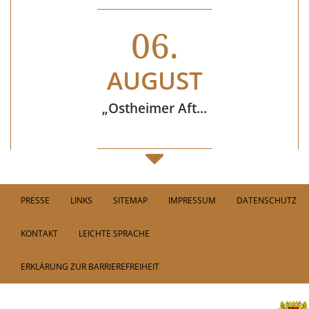
06.
AUGUST
„Ostheimer Aft...
08.
PRESSE
LINKS
SITEMAP
IMPRESSUM
DATENSCHUTZ
AUGUST
KONTAKT
LEICHTE SPRACHE
Wochenmarkt in M...
ERKLÄRUNG ZUR BARRIEREFREIHEIT