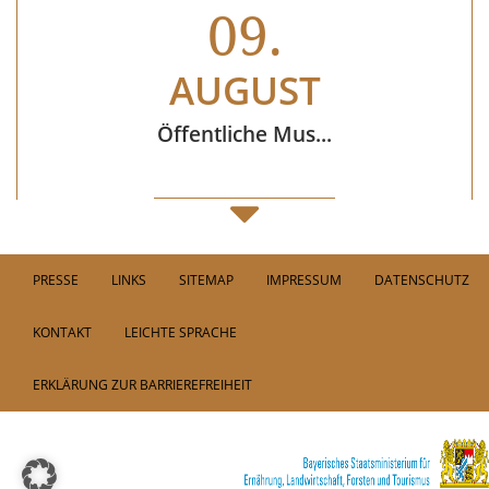
09.
AUGUST
Öffentliche Mus...
11.
PRESSE
LINKS
SITEMAP
IMPRESSUM
DATENSCHUTZ
AUGUST
KONTAKT
LEICHTE SPRACHE
"Umg´schaut in ...
ERKLÄRUNG ZUR BARRIEREFREIHEIT
12.