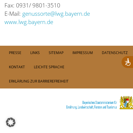
Fax: 0931/ 9801-3510
E-Mail:
genussorte@lwg.bayern.de
www.lwg.bayern.de
PRESSE
LINKS
SITEMAP
IMPRESSUM
DATENSCHUTZ
KONTAKT
LEICHTE SPRACHE
ERKLÄRUNG ZUR BARRIEREFREIHEIT