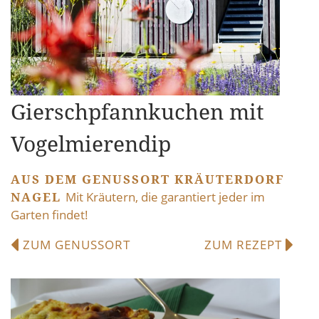
Gierschpfannkuchen mit
Vogelmierendip
AUS DEM GENUSSORT KRÄUTERDORF
NAGEL
Mit Kräutern, die garantiert jeder im
Garten findet!
ZUM GENUSSORT
ZUM REZEPT