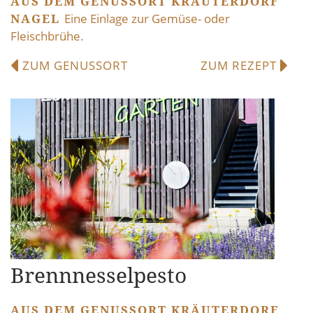
AUS DEM GENUSSORT KRÄUTERDORF
NAGEL
Eine Einlage zur Gemüse- oder
Fleischbrühe.
ZUM GENUSSORT
ZUM REZEPT
Brennnesselpesto
AUS DEM GENUSSORT KRÄUTERDORF