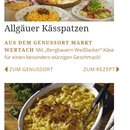
Allgäuer Kässpatzen
AUS DEM GENUSSORT MARKT
WERTACH
Mit „Bergbauern Weißlacker“-Käse
für einen besonders würzigen Geschmack!
ZUM GENUSSORT
ZUM REZEPT