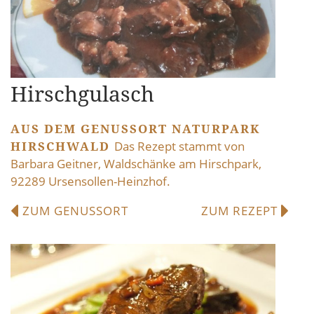
Hirschgulasch
AUS DEM GENUSSORT NATURPARK
HIRSCHWALD
Das Rezept stammt von
Barbara Geitner, Waldschänke am Hirschpark,
92289 Ursensollen-Heinzhof.
ZUM GENUSSORT
ZUM REZEPT