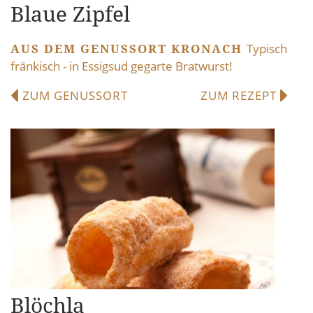
Blaue Zipfel
AUS DEM GENUSSORT KRONACH
Typisch
fränkisch - in Essigsud gegarte Bratwurst!
ZUM GENUSSORT
ZUM REZEPT
Blöchla