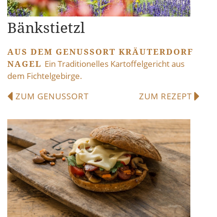
Bänkstietzl
AUS DEM GENUSSORT KRÄUTERDORF
NAGEL
Ein Traditionelles Kartoffelgericht aus
dem Fichtelgebirge.
ZUM GENUSSORT
ZUM REZEPT