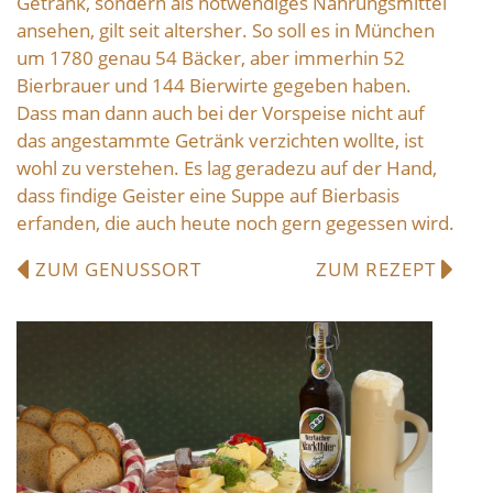
Getränk, sondern als notwendiges Nahrungsmittel
ansehen, gilt seit altersher. So soll es in München
um 1780 genau 54 Bäcker, aber immerhin 52
Bierbrauer und 144 Bierwirte gegeben haben.
Dass man dann auch bei der Vorspeise nicht auf
das angestammte Getränk verzichten wollte, ist
wohl zu verstehen. Es lag geradezu auf der Hand,
dass findige Geister eine Suppe auf Bierbasis
erfanden, die auch heute noch gern gegessen wird.
ZUM GENUSSORT
ZUM REZEPT