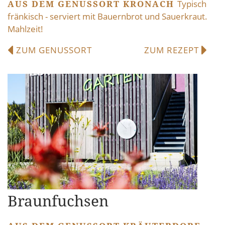
AUS DEM GENUSSORT KRONACH
Typisch
fränkisch - serviert mit Bauernbrot und Sauerkraut.
Mahlzeit!
ZUM GENUSSORT
ZUM REZEPT
Braunfuchsen