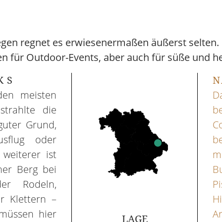
en regnet es erwiesenermaßen äußerst selten. D
n für Outdoor-Events, aber auch für süße und h
KS
N
den meisten
D
trahlte die
be
guter Grund,
Co
sflug oder
be
weiterer ist
m
her Berg bei
B
er Rodeln,
P
 Klettern –
Hi
müssen hier
Ar
LAGE