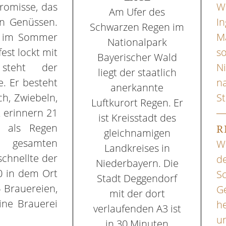
romisse, das
Wa
Am Ufer des
en Genüssen.
In
Schwarzen Regen im
h im Sommer
M
Nationalpark
est lockt mit
so
Bayerischer Wald
 steht der
N
liegt der staatlich
e. Er besteht
n
anerkannte
ch, Zwiebeln,
St
Luftkurort Regen. Er
t erinnern 21
ist Kreisstadt des
, als Regen
R
gleichnamigen
er gesamten
Wa
Landkreises in
schnellte der
de
Niederbayern. Die
0 in dem Ort
S
Stadt Deggendorf
 Brauereien,
Ge
mit der dort
ine Brauerei
h
verlaufenden A3 ist
un
in 30 Minuten