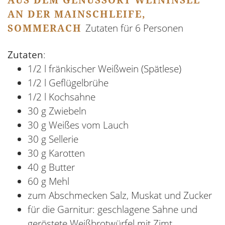
AUS DEM GENUSSORT WEININSEL
AN DER MAINSCHLEIFE,
SOMMERACH
Zutaten für 6 Personen
Zutaten
:
1/2 l fränkischer Weißwein (Spätlese)
1/2 l Geflügelbrühe
1/2 l Kochsahne
30 g Zwiebeln
30 g Weißes vom Lauch
30 g Sellerie
30 g Karotten
40 g Butter
60 g Mehl
zum Abschmecken Salz, Muskat und Zucker
für die Garnitur: geschlagene Sahne und
geröstete Weißbrotwürfel mit Zimt