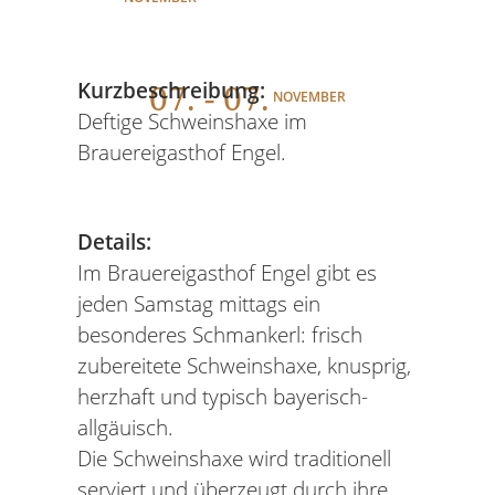
07
. - 07.
Kurzbeschreibung:
NOVEMBER
Deftige Schweinshaxe im
Brauereigasthof Engel.
Details:
Im Brauereigasthof Engel gibt es
jeden Samstag mittags ein
besonderes Schmankerl: frisch
zubereitete Schweinshaxe, knusprig,
herzhaft und typisch bayerisch-
allgäuisch.
Die Schweinshaxe wird traditionell
serviert und überzeugt durch ihre