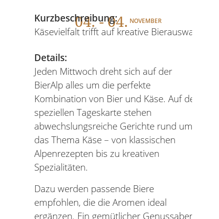
04
. - 04.
Kurzbeschreibung:
NOVEMBER
Käsevielfalt trifft auf kreative Bierauswahl
Details:
Jeden Mittwoch dreht sich auf der
BierAlp alles um die perfekte
Kombination von Bier und Käse. Auf der
speziellen Tageskarte stehen
abwechslungsreiche Gerichte rund um
das Thema Käse – von klassischen
Alpenrezepten bis zu kreativen
Spezialitäten.
Dazu werden passende Biere
empfohlen, die die Aromen ideal
ergänzen. Ein gemütlicher Genussabend