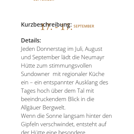
17
. - 17.
Kurzbeschreibung:
SEPTEMBER
Details:
Jeden Donnerstag im Juli, August
und September lädt die Neumayr
Hütte zum stimmungsvollen
Sundowner mit regionaler Küche
ein – ein entspannter Ausklang des
Tages hoch über dem Tal mit
beeindruckendem Blick in die
Allgäuer Bergwelt.
Wenn die Sonne langsam hinter den
Gipfeln verschwindet, entsteht auf
der Hütte eine besondere