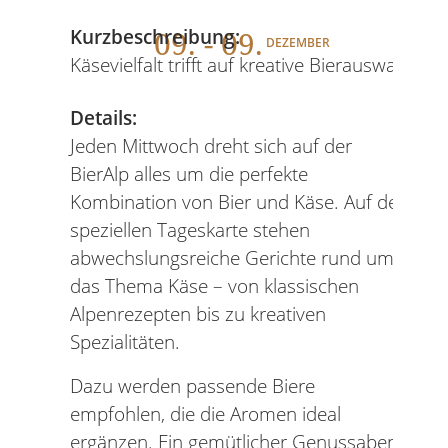
09
. - 09.
Kurzbeschreibung:
DEZEMBER
Käsevielfalt trifft auf kreative Bierauswahl
Details:
Jeden Mittwoch dreht sich auf der
BierAlp alles um die perfekte
Kombination von Bier und Käse. Auf der
speziellen Tageskarte stehen
abwechslungsreiche Gerichte rund um
das Thema Käse – von klassischen
Alpenrezepten bis zu kreativen
Spezialitäten.
Dazu werden passende Biere
empfohlen, die die Aromen ideal
ergänzen. Ein gemütlicher Genussabend