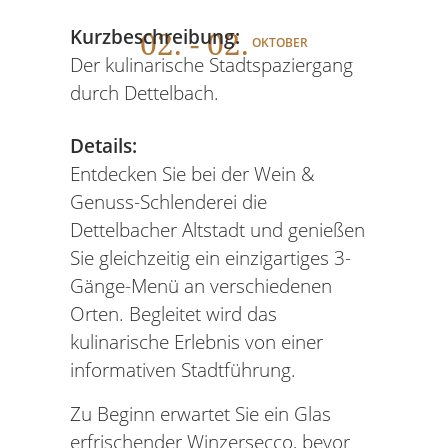
02
. - 02.
Kurzbeschreibung:
OKTOBER
Der kulinarische Stadtspaziergang
durch Dettelbach.
Details:
Entdecken Sie bei der Wein &
Genuss-Schlenderei die
Dettelbacher Altstadt und genießen
Sie gleichzeitig ein einzigartiges 3-
Gänge-Menü an verschiedenen
Orten. Begleitet wird das
kulinarische Erlebnis von einer
informativen Stadtführung.
Zu Beginn erwartet Sie ein Glas
erfrischender Winzersecco, bevor