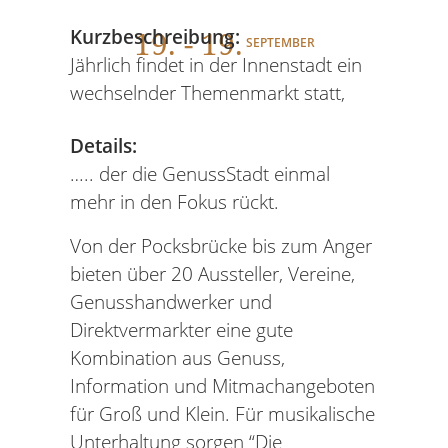
19
. - 19.
Kurzbeschreibung:
SEPTEMBER
Jährlich findet in der Innenstadt ein
wechselnder Themenmarkt statt,
Details:
….. der die GenussStadt einmal
mehr in den Fokus rückt.
Von der Pocksbrücke bis zum Anger
bieten über 20 Aussteller, Vereine,
Genusshandwerker und
Direktvermarkter eine gute
Kombination aus Genuss,
Information und Mitmachangeboten
für Groß und Klein. Für musikalische
Unterhaltung sorgen “Die