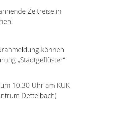
annende Zeitreise in
chen!
Voranmeldung können
rung „Stadtgeflüster“
ag um 10.30 Uhr am KUK
entrum Dettelbach)