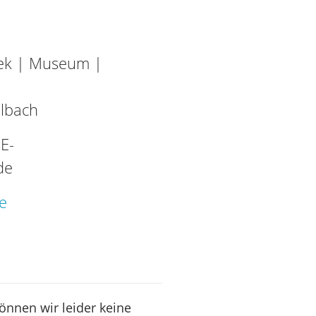
hek | Museum |
lbach
r
E-
de
e
können wir leider keine