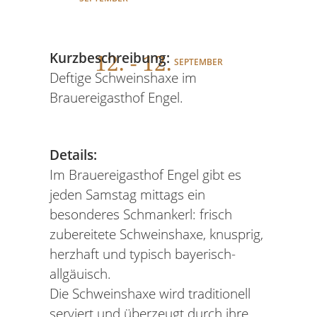
12
. - 12.
Kurzbeschreibung:
SEPTEMBER
Deftige Schweinshaxe im
Brauereigasthof Engel.
Details:
Im Brauereigasthof Engel gibt es
jeden Samstag mittags ein
besonderes Schmankerl: frisch
zubereitete Schweinshaxe, knusprig,
herzhaft und typisch bayerisch-
allgäuisch.
Die Schweinshaxe wird traditionell
serviert und überzeugt durch ihre