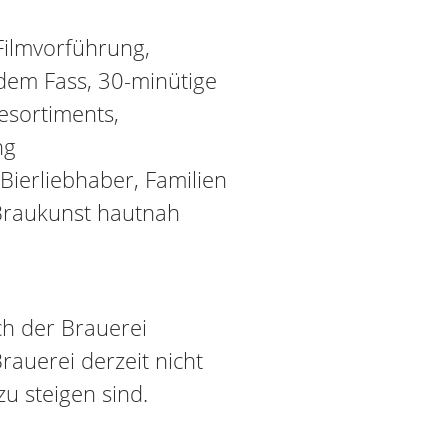
Filmvorführung,
 dem Fass, 30-minütige
esortiments,
ng
 Bierliebhaber, Familien
 Braukunst hautnah
ch der Brauerei
Brauerei derzeit nicht
zu steigen sind.