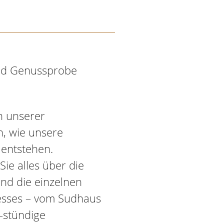
und Genussprobe
en unserer
n, wie unsere
 entstehen.
ie alles über die
und die einzelnen
esses – vom Sudhaus
5-stündige