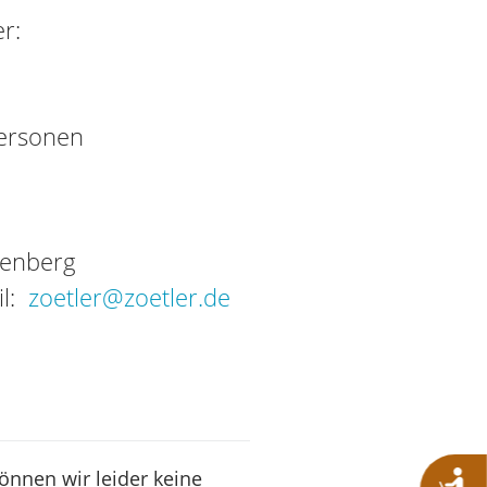
r:
Personen
tenberg
il:
zoetler@zoetler.de
können wir leider keine