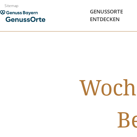
Zum
Sitemap
GENUSSORTE
Inhalt
ENTDECKEN
springen
Woche
B