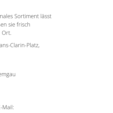
sonales Sortiment lässt
n sie frisch
 Ort.
s-Clarin-Platz,
iemgau
-Mail: