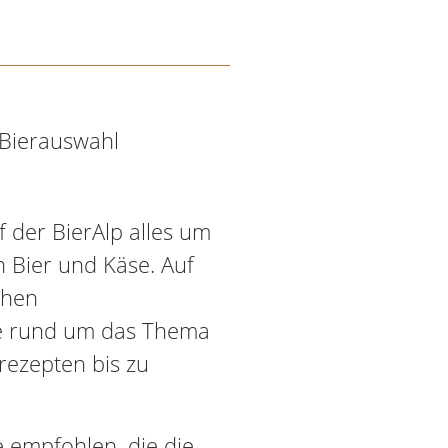
e Bierauswahl
f der BierAlp alles um
 Bier und Käse. Auf
ehen
e rund um das Thema
rezepten bis zu
 empfohlen, die die