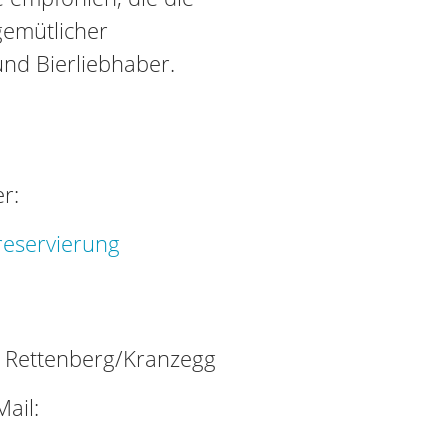
gemütlicher
und Bierliebhaber.
r:
reservierung
Rettenberg/Kranzegg
ail: