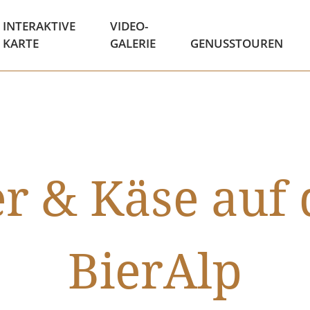
INTERAKTIVE
VIDEO-
KARTE
GALERIE
GENUSSTOUREN
er & Käse auf 
BierAlp