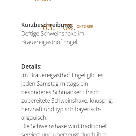
03
. - 03.
Kurzbeschreibung:
OKTOBER
Deftige Schweinshaxe im
Brauereigasthof Engel.
Details:
Im Brauereigasthof Engel gibt es
jeden Samstag mittags ein
besonderes Schmankerl: frisch
zubereitete Schweinshaxe, knusprig,
herzhaft und typisch bayerisch-
allgäuisch.
Die Schweinshaxe wird traditionell
serviert und überzeugt durch ihre