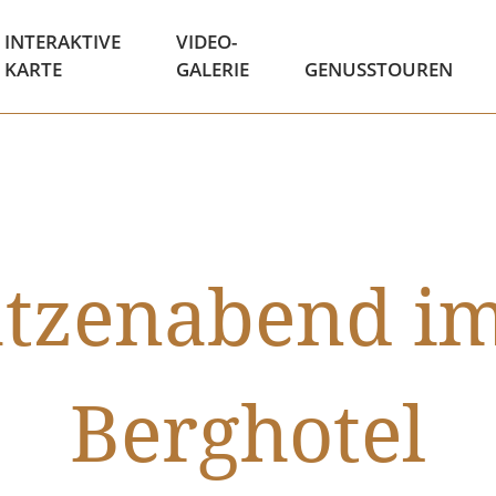
INTERAKTIVE
VIDEO-
KARTE
GALERIE
GENUSSTOUREN
atzenabend i
Berghotel