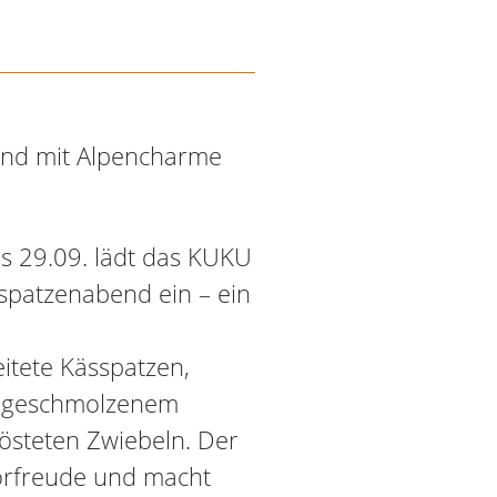
end mit Alpencharme
is 29.09. lädt das KUKU
spatzenabend ein – ein
eitete Kässpatzen,
it geschmolzenem
östeten Zwiebeln. Der
Vorfreude und macht