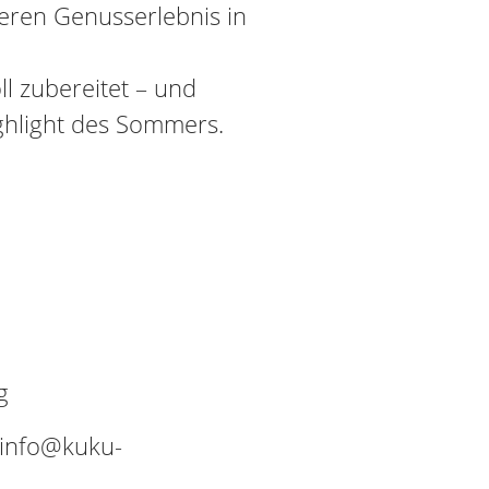
ren Genusserlebnis in
ll zubereitet – und
ghlight des Sommers.
g
 info@kuku-