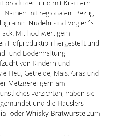
t produziert und mit Kräutern
en Namen mit regionalem Bezug
 Kilogramm
Nudeln
sind Vogler´s
hmack. Mit hochwertigem
en Hofproduktion hergestellt und
nd- und Bodenhaltung.
ufzucht von Rindern und
wie Heu, Getreide, Mais, Gras und
ihrer Metzgerei gern am
stliches verzichten, haben sie
 gemundet und die Häuslers
ia- oder Whisky-Bratwürste
zum