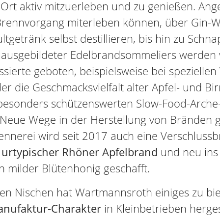
 Ort aktiv mitzuerleben und zu genießen. A
Brennvorgang miterleben können, über Gin-W
tgetränk selbst destillieren, bis hin zu Sch
 ausgebildeter Edelbrandsommeliers werden v
essierte geboten, beispielsweise bei speziell
 der die Geschmacksvielfalt alter Apfel- und 
esonders schützenswerten Slow-Food-Arche-P
 Neue Wege in der Herstellung von Bränden g
ennerei wird seit 2017 auch eine Verschluss
n urtypischer Rhöner Apfelbrand
und neu ins 
 milder Blütenhonig geschafft.
hen Nischen hat Wartmannsroth einiges zu bi
anufaktur-Charakter
in Kleinbetrieben herges