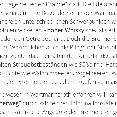
r Tage der edlen Brände“ statt. Die Edelbren
ter schauen. Eine Besonderheit in der Wartman
ennereien unterschiedlichen Schwerpunkten 
oth entwickelten
Rhöner Whisky
spezialisier
oder den Getreidebrand. Doch die Brenner st
im Wesentlichen auch die Pflege der Streuo
cht zuletzt das Freihalten der Kulturlandschaf
alten Streuobstbeständen
wie Süßbirne, Hafe
ldfrüchte wie Waldhimbeeren, Vogelbeeren, 
in den Brennereien zu edlen Tropfen vermaisch
eiwesen in Wartmannsroth erfahren will, ka
nerweg“
durch zahlreichen Informationstafel
nn zahlreiche Angebote der Brennereien ge