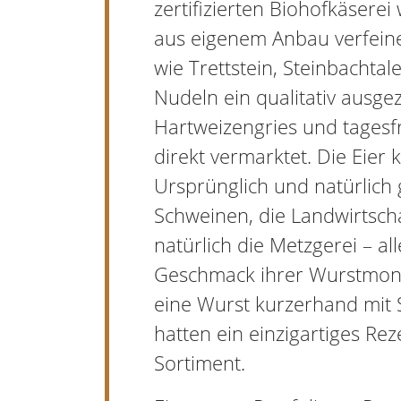
zertifizierten Biohofkäserei
aus eigenem Anbau verfein
wie Trettstein, Steinbachta
Nudeln ein qualitativ ausg
Hartweizengries und tagesf
direkt vermarktet. Die Eie
Ursprünglich und natürlich 
Schweinen, die Landwirtscha
natürlich die Metzgerei – a
Geschmack ihrer Wurstmonum
eine Wurst kurzerhand mit
hatten ein einzigartiges Re
Sortiment.