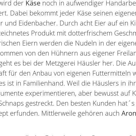
 wird der
Käse
noch in aufwendiger Handarbei
ert. Dabei bekommt jeder Käse seinen eigen
ler und Eidenbacher. Durch acht Eier auf ein
ezeichnetes Produkt mit dotterfrischem Gesc
rischen Eiern werden die Nudeln in der eigen
r kommen von den Hühnern aus eigener Freila
geht es bei der Metzgerei Häusler her. Die A
ft für den Anbau von eigenen Futtermitteln 
lles ist in Familienhand. Weil die Häuslers in 
ente experimentieren, aber bewusst auf Kün
 Schnaps gestreckt. Den besten Kunden hat´s
zept erfunden. Mittlerweile gehören auch
Aron