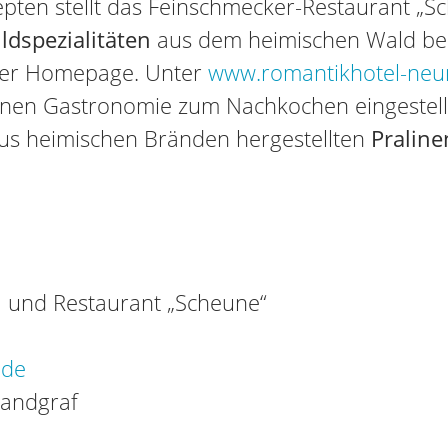
zepten stellt das Feinschmecker-Restaurant „
ldspezialitäten
aus dem heimischen Wald bek
iner Homepage. Unter
www.romantikhotel-neu
enen Gastronomie zum Nachkochen eingestellt
s heimischen Bränden hergestellten
Praline
 und Restaurant „Scheune“
.de
Landgraf