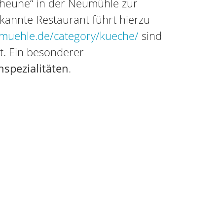
Scheune“ in der Neumühle zur
annte Restaurant führt hierzu
muehle.de/category/kueche/
sind
. Ein besonderer
nspezialitäten
.