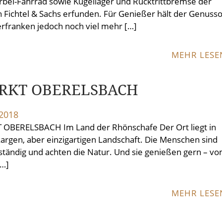
rbel-Fahrrad sowie Kugellager und Rücktrittbremse der
 Fichtel & Sachs erfunden. Für Genießer hält der Genusso
erfranken jedoch noch viel mehr […]
MEHR LES
RKT OBERELSBACH
.2018
OBERELSBACH Im Land der Rhönschafe Der Ort liegt in
kargen, aber einzigartigen Landschaft. Die Menschen sind
tändig und achten die Natur. Und sie genießen gern – v
[…]
MEHR LES