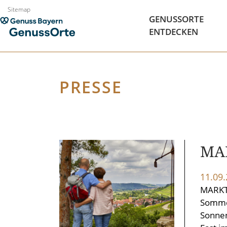
Zum
Sitemap
GENUSSORTE
Inhalt
ENTDECKEN
springen
PRESSE
MA
11.09
MARKT
Sommer
Sonnen