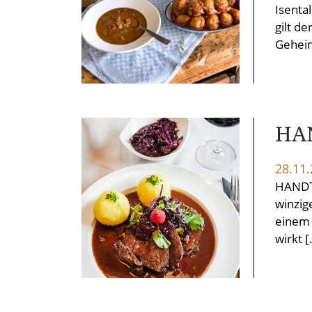
Isenta
gilt d
Geheim
HA
28.11
HANDT
winzig
einem 
wirkt 