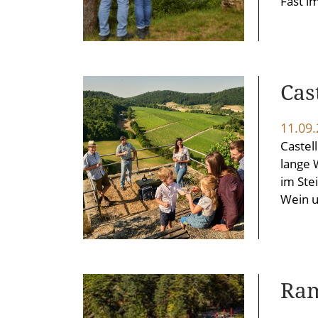
Fast i
Cas
11.09
Castell
lange 
im Ste
Wein u
Ram