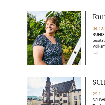
Run
04.12
RUND U
besitz
Volksm
[…]
SC
29.11
SCHWE