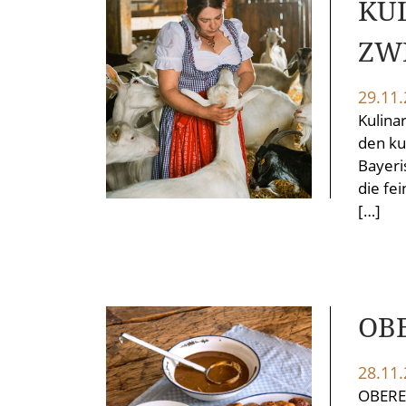
KU
ZW
29.11
Kulina
den ku
Bayeri
die fe
[…]
OB
28.11
OBERES