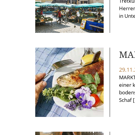
Tretku
Herren
in Unt
MA
29.11
MARKT 
einer 
bodens
Schaf 