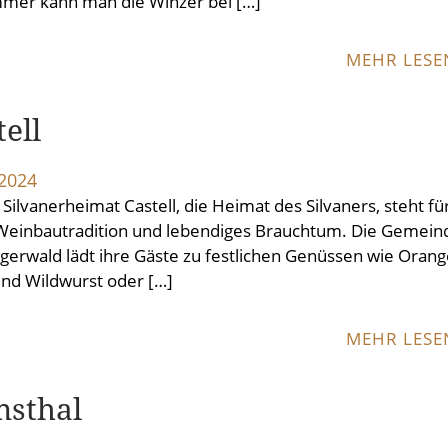
mmer kann man die Winzer bei […]
MEHR LES
tell
.2024
 Silvanerheimat Castell, die Heimat des Silvaners, steht fü
Weinbautradition und lebendiges Brauchtum. Die Gemein
igerwald lädt ihre Gäste zu festlichen Genüssen wie Orang
nd Wildwurst oder […]
MEHR LES
sthal