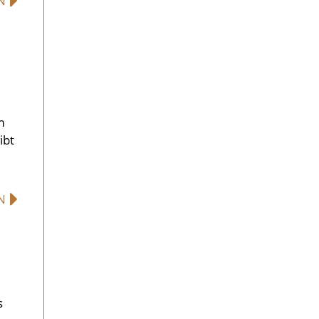
EN
z
m
ibt
EN
s