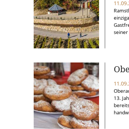
11.09
Ramsth
einzig
Gastfr
seiner
Obe
11.09
Oberau
13. Ja
bereit
handwe