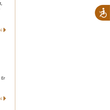
t,
r
EN
 Er
EN