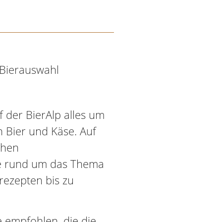
e Bierauswahl
f der BierAlp alles um
 Bier und Käse. Auf
ehen
e rund um das Thema
rezepten bis zu
 empfohlen, die die