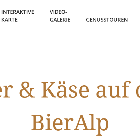
INTERAKTIVE
VIDEO-
KARTE
GALERIE
GENUSSTOUREN
er & Käse auf 
BierAlp