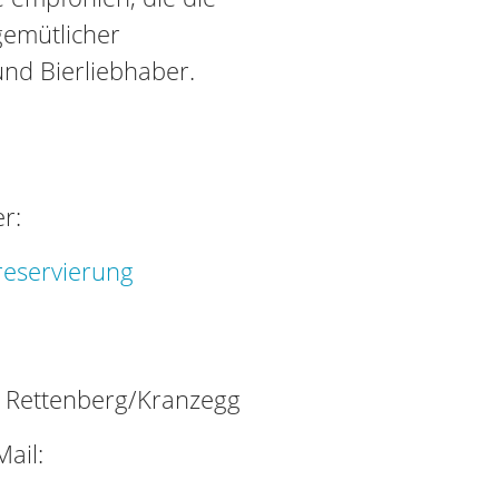
gemütlicher
und Bierliebhaber.
r:
reservierung
Rettenberg/Kranzegg
ail: