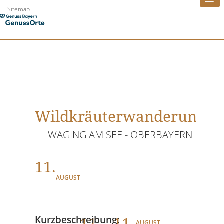
Zum
Sitemap
Inhalt
springen
Wildkräuterwanderung
WAGING AM SEE - OBERBAYERN
11.
AUGUST
11
. - 11.
Kurzbeschreibung:
AUGUST