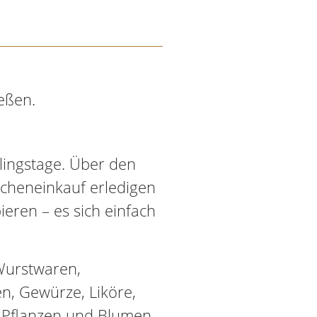
eßen.
lingstage. Über den
ocheneinkauf erledigen
eren – es sich einfach
Wurstwaren,
en, Gewürze, Liköre,
, Pflanzen und Blumen.