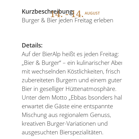
14
. - 14.
Kurzbeschreibung:
AUGUST
Burger & Bier jeden Freitag erleben
Details:
Auf der BierAlp heißt es jeden Freitag:
„Bier & Burger“ – ein kulinarischer Abend
mit wechselnden Köstlichkeiten, frisch
zubereiteten Burgern und einem guten
Bier in geselliger Hüttenatmosphäre.
Unter dem Motto „Ebbas bsonders halt!“
erwartet die Gäste eine entspannte
Mischung aus regionalem Genuss,
kreativen Burger-Variationen und
ausgesuchten Bierspezialitäten.