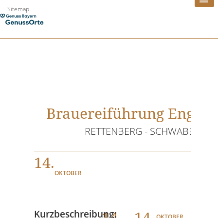
Zum
Sitemap
Inhalt
springen
Brauereiführung Engelb
RETTENBERG - SCHWABEN
14.
OKTOBER
14
. - 14.
Kurzbeschreibung:
OKTOBER