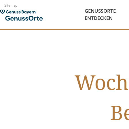
Zum
Sitemap
GENUSSORTE
Inhalt
ENTDECKEN
springen
Woche
B