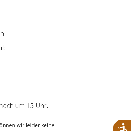
en
l:
h noch um 15 Uhr.
können wir leider keine