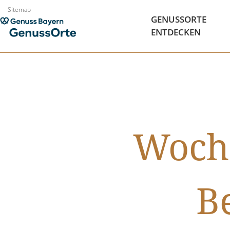
Zum
Sitemap
GENUSSORTE
Inhalt
ENTDECKEN
springen
Woche
B