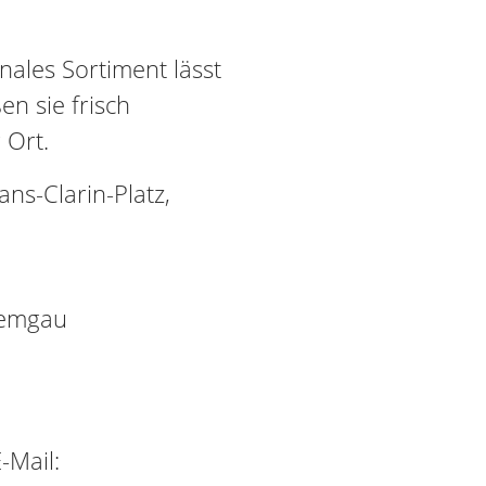
sonales Sortiment lässt
n sie frisch
 Ort.
s-Clarin-Platz,
iemgau
-Mail: