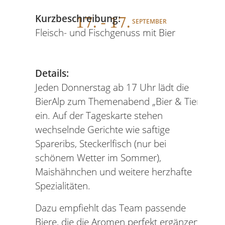
17
. - 17.
Kurzbeschreibung:
SEPTEMBER
Fleisch- und Fischgenuss mit Bier
Details:
Jeden Donnerstag ab 17 Uhr lädt die
BierAlp zum Themenabend „Bier & Tier“
ein. Auf der Tageskarte stehen
wechselnde Gerichte wie saftige
Spareribs, Steckerlfisch (nur bei
schönem Wetter im Sommer),
Maishähnchen und weitere herzhafte
Spezialitäten.
Dazu empfiehlt das Team passende
Biere, die die Aromen perfekt ergänzen.