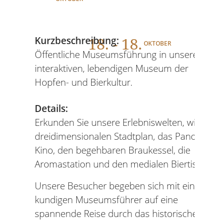
18
. - 18.
Kurzbeschreibung:
OKTOBER
Öffentliche Museumsführung in unserem
interaktiven, lebendigen Museum der
Hopfen- und Bierkultur.
Details:
Erkunden Sie unsere Erlebniswelten, wie den
dreidimensionalen Stadtplan, das Panorama-
Kino, den begehbaren Braukessel, die
Aromastation und den medialen Biertisch.
Unsere Besucher begeben sich mit einem
kundigen Museumsführer auf eine
spannende Reise durch das historische