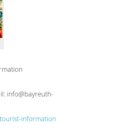
ormation
il:
info@bayreuth-
ourist-information