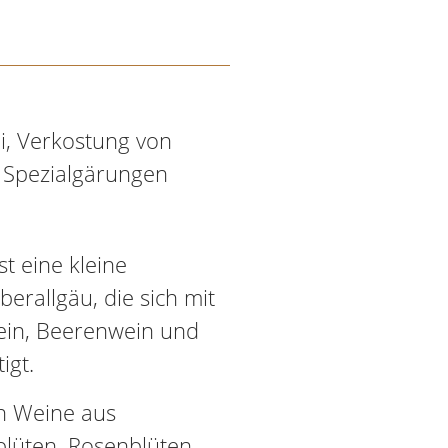
i, Verkostung von
 Spezialgärungen
st eine kleine
erallgäu, die sich mit
ein, Beerenwein und
igt.
n Weine aus
lüten, Rosenblüten,