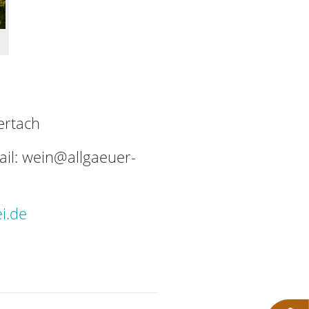
ertach
il: wein@allgaeuer-
i.de