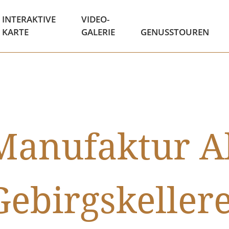
INTERAKTIVE
VIDEO-
KARTE
GALERIE
GENUSSTOUREN
anufaktur A
Gebirgskellere