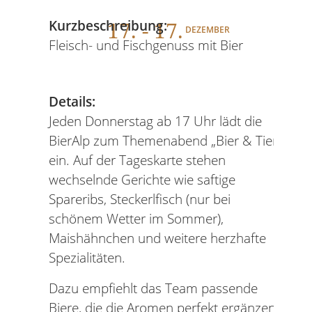
17
. - 17.
Kurzbeschreibung:
DEZEMBER
Fleisch- und Fischgenuss mit Bier
Details:
Jeden Donnerstag ab 17 Uhr lädt die
BierAlp zum Themenabend „Bier & Tier“
ein. Auf der Tageskarte stehen
wechselnde Gerichte wie saftige
Spareribs, Steckerlfisch (nur bei
schönem Wetter im Sommer),
Maishähnchen und weitere herzhafte
Spezialitäten.
Dazu empfiehlt das Team passende
Biere, die die Aromen perfekt ergänzen.