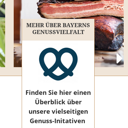
MEHR ÜBER BAYERNS
GENUSSVIELFALT
08.
Finden Sie hier einen
AUGUST
Überblick über
unsere vielseitigen
Bayreuther Wochenmarkt
Genuss-Initativen