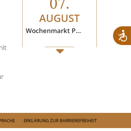
07.
AUGUST
Wochenmarkt Prientaler Bergbauernladen
hlt
07.
AUGUST
ür
Bier & Burger auf der BierAlp
08.
SPRACHE
ERKLÄRUNG ZUR BARRIEREFREIHEIT