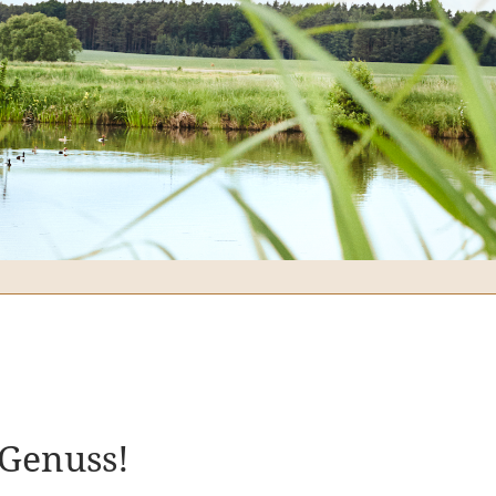
N
 Genuss!