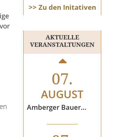
>> Zu den Initativen
08.
ige
 vor
AUGUST
AKTUELLE
VERANSTALTUNGEN
Öffentliche Brauereiführung in der Stadtbrauerei Spalt mit BierProbe
07.
AUGUST
ben
Amberger Bauernmarkt & Wochenmarkt