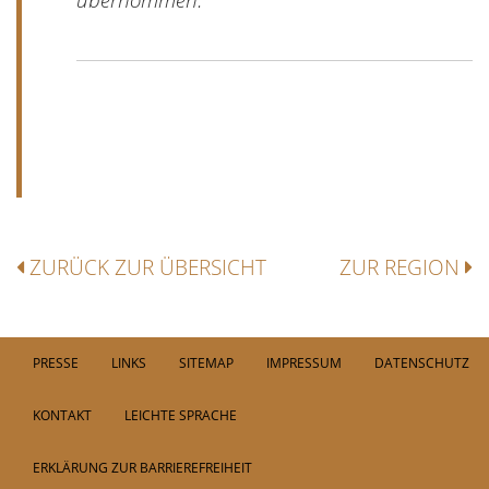
übernommen.“
ZURÜCK ZUR ÜBERSICHT
ZUR REGION
PRESSE
LINKS
SITEMAP
IMPRESSUM
DATENSCHUTZ
KONTAKT
LEICHTE SPRACHE
ERKLÄRUNG ZUR BARRIEREFREIHEIT