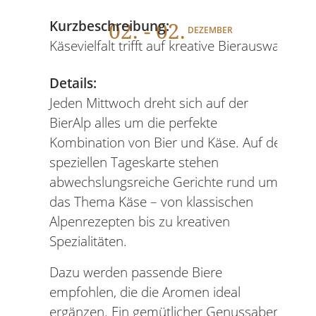
02
. - 02.
Kurzbeschreibung:
DEZEMBER
Käsevielfalt trifft auf kreative Bierauswahl
Details:
Jeden Mittwoch dreht sich auf der
BierAlp alles um die perfekte
Kombination von Bier und Käse. Auf der
speziellen Tageskarte stehen
abwechslungsreiche Gerichte rund um
das Thema Käse – von klassischen
Alpenrezepten bis zu kreativen
Spezialitäten.
Dazu werden passende Biere
empfohlen, die die Aromen ideal
ergänzen. Ein gemütlicher Genussabend