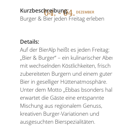
04
. - 04.
Kurzbeschreibung:
DEZEMBER
Burger & Bier jeden Freitag erleben
Details:
Auf der BierAlp heißt es jeden Freitag:
„Bier & Burger“ – ein kulinarischer Abend
mit wechselnden Köstlichkeiten, frisch
zubereiteten Burgern und einem guten
Bier in geselliger Hüttenatmosphäre.
Unter dem Motto „Ebbas bsonders halt!“
erwartet die Gäste eine entspannte
Mischung aus regionalem Genuss,
kreativen Burger-Variationen und
ausgesuchten Bierspezialitäten.