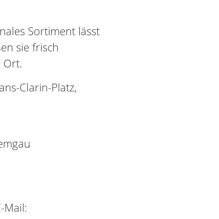
sonales Sortiment lässt
n sie frisch
 Ort.
s-Clarin-Platz,
iemgau
-Mail: