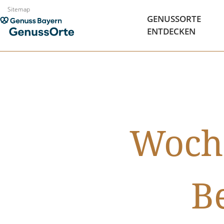
Zum
Sitemap
GENUSSORTE
Inhalt
ENTDECKEN
springen
Woche
B