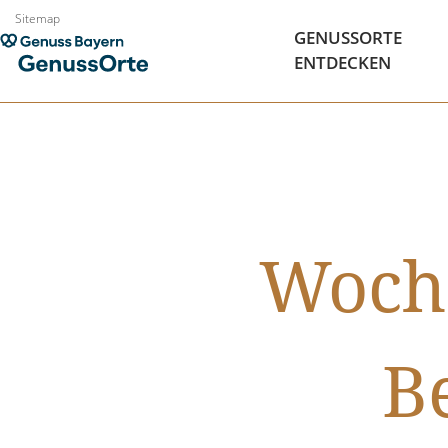
Zum
Sitemap
GENUSSORTE
Inhalt
ENTDECKEN
springen
Woche
B