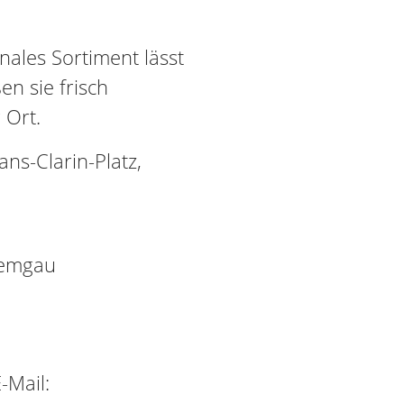
sonales Sortiment lässt
n sie frisch
 Ort.
s-Clarin-Platz,
iemgau
-Mail: