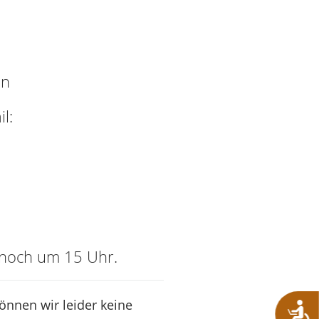
en
l:
h noch um 15 Uhr.
können wir leider keine