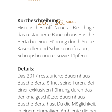
26
. - 26.
Kurzbeschreibung:
AUGUST
Historisches trifft Neues... Besichtige
das restaurierte Bauernhaus Busche
Berta bei einer Führung durch Stube,
Käsekeller und Schinkenreiferaum,
Schnapsbrennerei sowie Töpferei.
Details:
Das 2017 restaurierte Bauernhaus
Busche Berta öffnet seine Türen. Bei
einer exklusiven Führung durch das
denkmalgeschützte Bauernhaus
Busche Berta hast Du die Möglichkeit,
in einem einmaligen Ambiente die neu