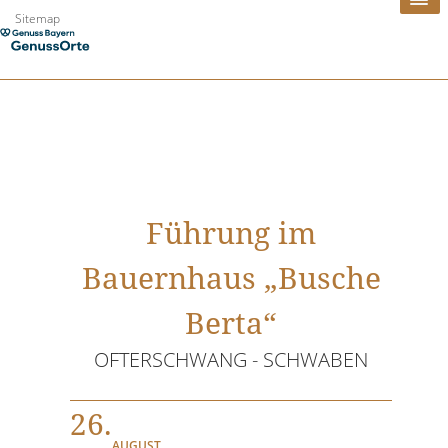
Zum
Sitemap
Inhalt
springen
Führung im
Bauernhaus „Busche
Berta“
OFTERSCHWANG - SCHWABEN
26.
AUGUST