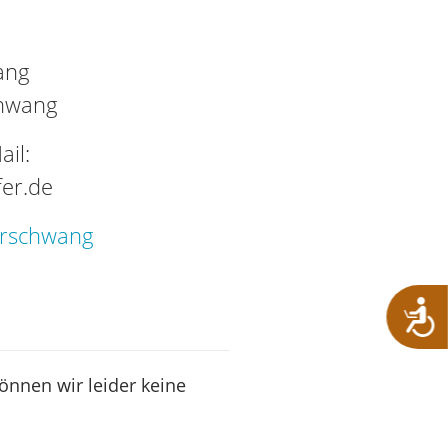
ang
chwang
il:
er.de
erschwang
können wir leider keine