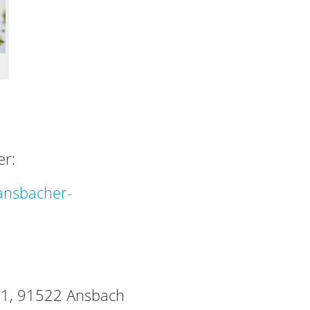
er:
ansbacher-
 1, 91522 Ansbach