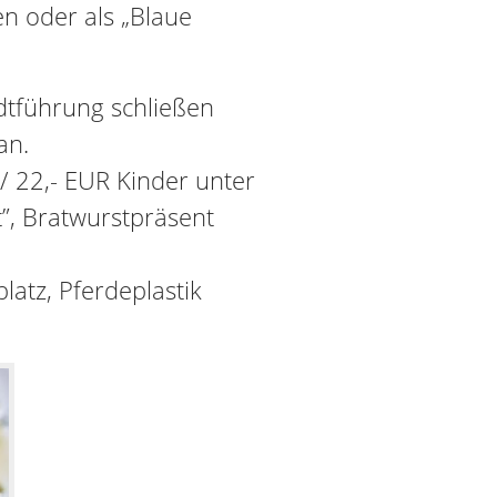
en oder als „Blaue
dtführung schließen
an.
/ 22,- EUR Kinder unter
t”, Bratwurstpräsent
latz, Pferdeplastik