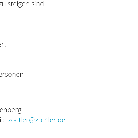
zu steigen sind.
r:
Personen
tenberg
il:
zoetler@zoetler.de