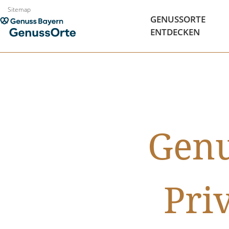
Zum
Sitemap
GENUSSORTE
Inhalt
ENTDECKEN
springen
Genu
Pri