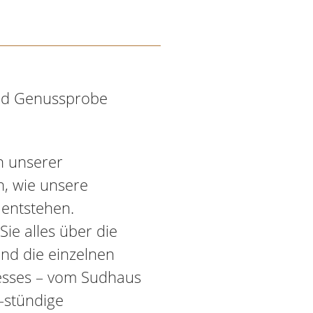
und Genussprobe
en unserer
n, wie unsere
 entstehen.
ie alles über die
und die einzelnen
esses – vom Sudhaus
5-stündige