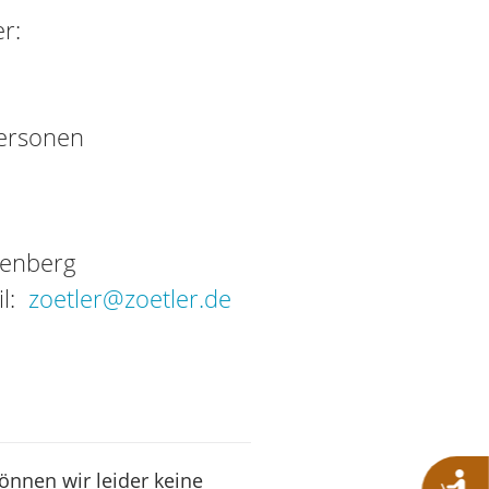
r:
Personen
tenberg
il:
zoetler@zoetler.de
können wir leider keine