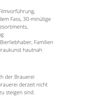
Filmvorführung,
 dem Fass, 30-minütige
esortiments,
ng
 Bierliebhaber, Familien
 Braukunst hautnah
ch der Brauerei
Brauerei derzeit nicht
zu steigen sind.