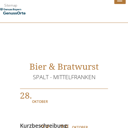
Zum
Sitemap
Inhalt
springen
Bier & Bratwurst
SPALT - MITTELFRANKEN
28.
OKTOBER
28
. - 28.
Kurzbeschreibung:
OKTOBER